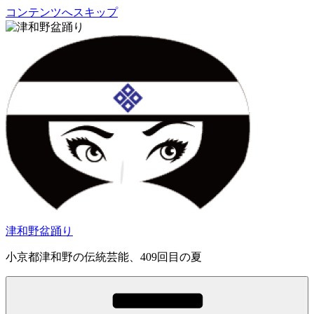
コンテンツへスキップ
津和野盆踊り
小京都津和野の伝統芸能、409回目の夏