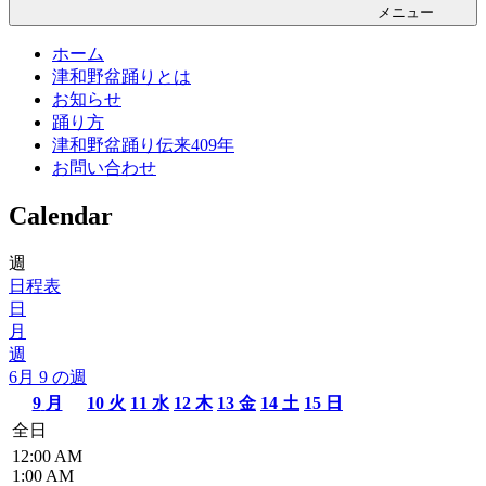
メニュー
ホーム
津和野盆踊りとは
お知らせ
踊り方
津和野盆踊り伝来409年
お問い合わせ
Calendar
週
日程表
日
月
週
6月 9 の週
9
月
10
火
11
水
12
木
13
金
14
土
15
日
全日
12:00 AM
1:00 AM