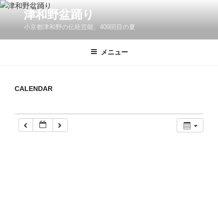
コ
津和野盆踊り
ン
小京都津和野の伝統芸能、409回目の夏
テ
ン
ツ
メニュー
へ
ス
キ
CALENDAR
ッ
プ