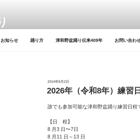
り
409回目の夏
お知らせ
踊り方
津和野盆踊り伝来409年
お問い合わ
投
2024年8月2日
稿
2026年（令和8年）練
日:
誰でも参加可能な津和野盆踊り練習日程
【日 程】
8 月3 日〜7日
8 月11 日～13 日