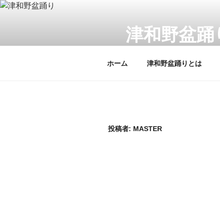
コ
ン
津和野盆踊
テ
ン
小京都津和野の伝統芸能、
ツ
ホーム
津和野盆踊りとは
へ
ス
キ
ッ
プ
投稿者:
MASTER