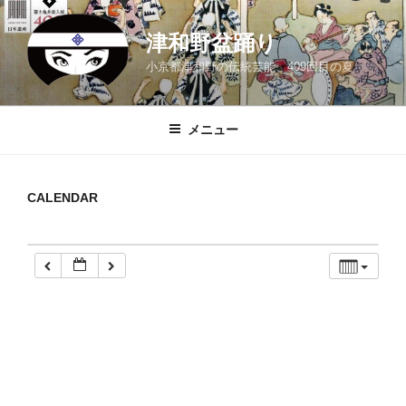
コ
ン
津和野盆踊り
テ
小京都津和野の伝統芸能、409回目の夏
ン
ツ
へ
メニュー
ス
キ
ッ
CALENDAR
プ