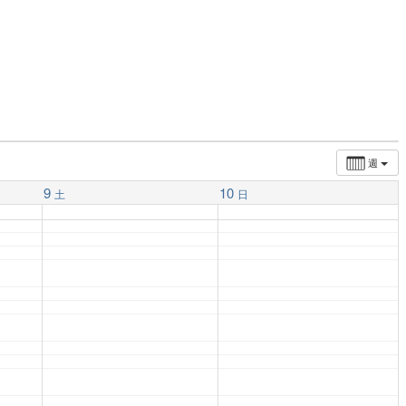
週
9
10
土
日