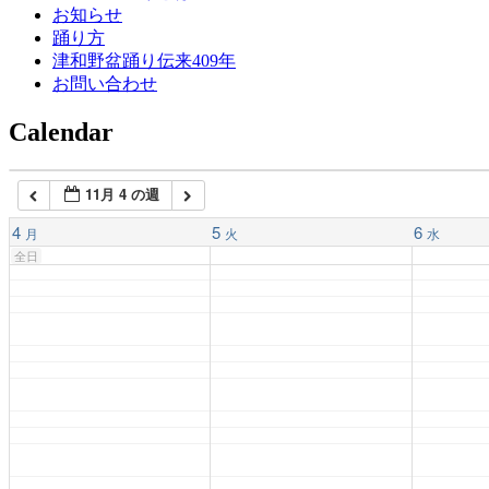
4:00 AM
お知らせ
踊り方
津和野盆踊り伝来409年
5:00 AM
お問い合わせ
Calendar
6:00 AM
11月 4 の週
7:00 AM
4
5
6
月
火
水
全日