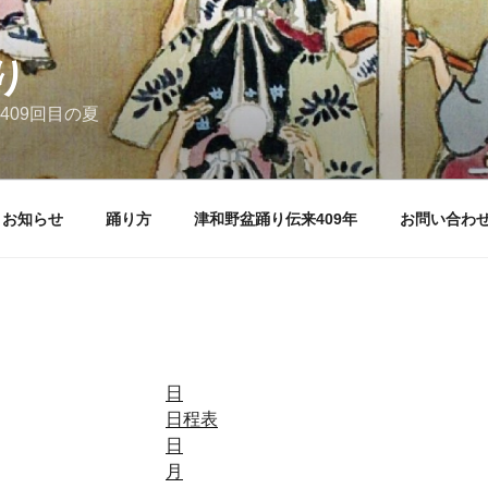
り
409回目の夏
お知らせ
踊り方
津和野盆踊り伝来409年
お問い合わ
日
日程表
日
月