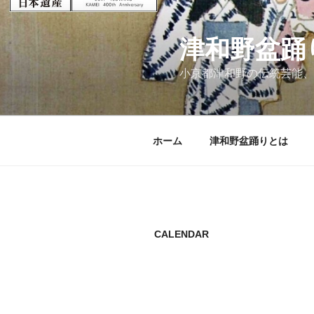
コ
ン
津和野盆踊
テ
ン
小京都津和野の伝統芸能、
ツ
へ
ス
キ
ホーム
津和野盆踊りとは
ッ
プ
CALENDAR