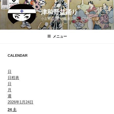
コ
ン
津和野盆踊り
テ
小京都津和野の伝統芸能、409回目の夏
ン
ツ
へ
メニュー
ス
キ
ッ
CALENDAR
プ
日
日程表
日
月
週
2026年1月24日
24
土