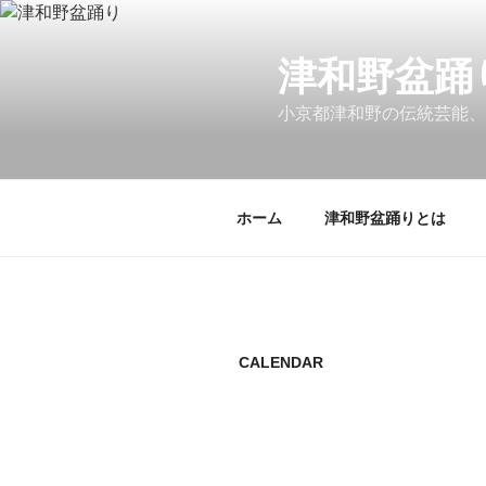
コ
ン
津和野盆踊
テ
ン
小京都津和野の伝統芸能、
ツ
へ
ス
キ
ホーム
津和野盆踊りとは
ッ
プ
CALENDAR