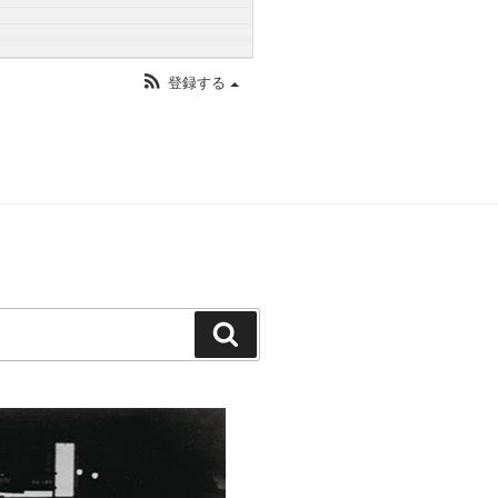
登録する
検
索