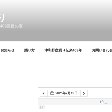
11:00 AM
1:00 AM
12:00 PM
1:00 PM
り
2:00 PM
2:00 AM
3:00 PM
409回目の夏
4:00 PM
5:00 PM
3:00 AM
お知らせ
踊り方
津和野盆踊り伝来409年
お問い合わ
4:00 AM
5:00 AM
6:00 AM
2025年7月19日
7:00 AM
19
土
全日