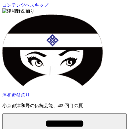
コンテンツへスキップ
津和野盆踊り
小京都津和野の伝統芸能、409回目の夏