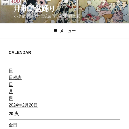
コ
津和野盆踊り
ン
小京都津和野の伝統芸能、409回目の夏
テ
ン
ツ
メニュー
へ
ス
キ
CALENDAR
ッ
プ
日
日程表
日
月
週
2024年2月20日
20
火
全日