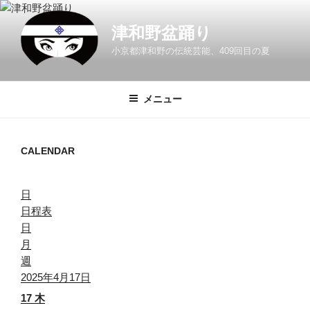
コ
ン
津和野盆踊り
テ
小京都津和野の伝統芸能、409回目の夏
ン
ツ
へ
メニュー
ス
キ
ッ
CALENDAR
プ
日
日程表
日
月
週
2025年4月17日
17
木