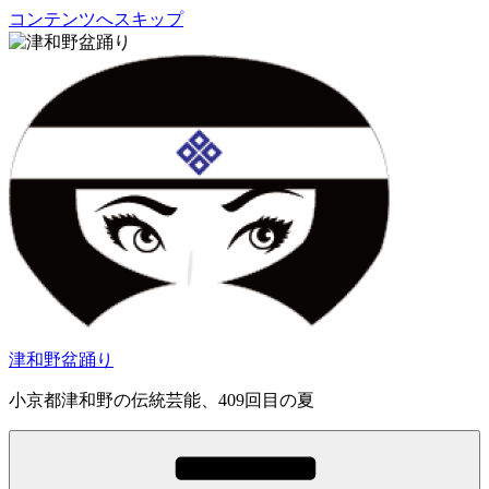
コンテンツへスキップ
津和野盆踊り
小京都津和野の伝統芸能、409回目の夏