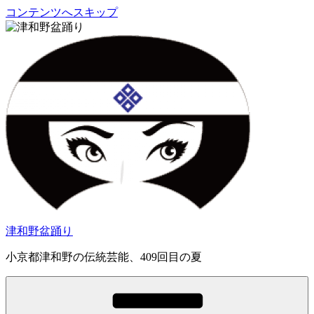
コンテンツへスキップ
津和野盆踊り
小京都津和野の伝統芸能、409回目の夏