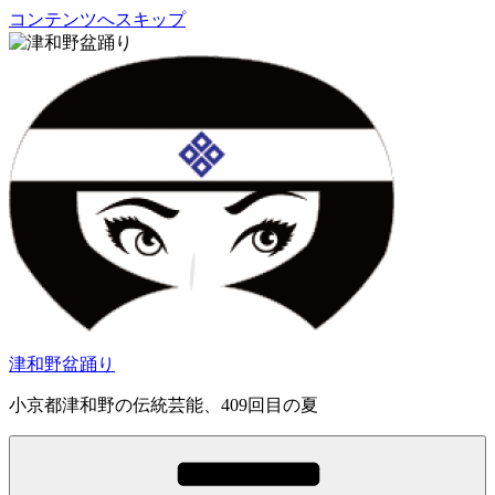
コンテンツへスキップ
津和野盆踊り
小京都津和野の伝統芸能、409回目の夏