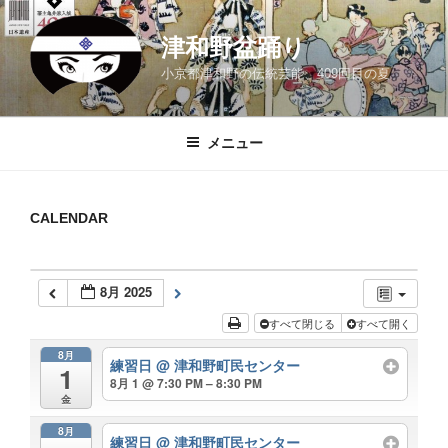
コ
ン
津和野盆踊り
テ
小京都津和野の伝統芸能、409回目の夏
ン
ツ
へ
メニュー
ス
キ
ッ
CALENDAR
プ
8月 2025
すべて閉じる
すべて開く
8月
練習日
@ 津和野町民センター
1
8月 1 @ 7:30 PM – 8:30 PM
金
8月
練習日
@ 津和野町民センター